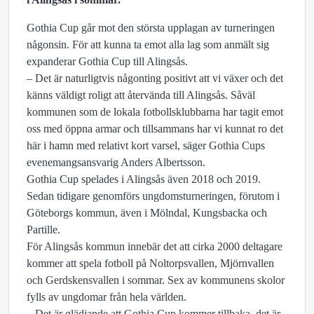
Gothia Cup går mot den största upplagan av turneringen
någonsin. För att kunna ta emot alla lag som anmält sig
expanderar Gothia Cup till Alingsås.
– Det är naturligtvis någonting positivt att vi växer och det
känns väldigt roligt att återvända till Alingsås. Såväl
kommunen som de lokala fotbollsklubbarna har tagit emot
oss med öppna armar och tillsammans har vi kunnat ro det
här i hamn med relativt kort varsel, säger Gothia Cups
evenemangsansvarig Anders Albertsson.
Gothia Cup spelades i Alingsås även 2018 och 2019.
Sedan tidigare genomförs ungdomsturneringen, förutom i
Göteborgs kommun, även i Mölndal, Kungsbacka och
Partille.
För Alingsås kommun innebär det att cirka 2000 deltagare
kommer att spela fotboll på Noltorpsvallen, Mjörnvallen
och Gerdskensvallen i sommar. Sex av kommunens skolor
fylls av ungdomar från hela världen.
– Det är glädjande att Gothia Cup kommer tillbaka, det är