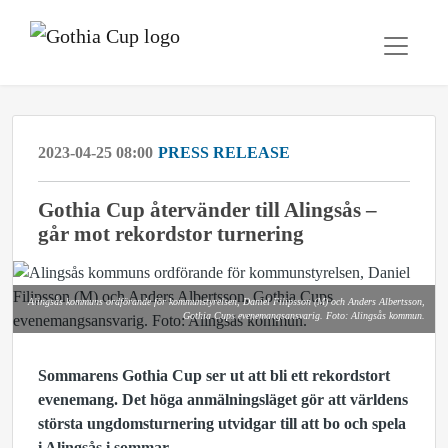
2023-04-25 08:00
PRESS RELEASE
Gothia Cup återvänder till Alingsås –
går mot rekordstor turnering
Alingsås kommuns ordförande för kommunstyrelsen, Daniel Filipsson (M) och Anders Albertsson,
Gothia Cups evenemangsansvarig. Foto: Alingsås kommun.
Sommarens Gothia Cup ser ut att bli ett rekordstort
evenemang. Det höga anmälningsläget gör att världens
största ungdomsturnering utvidgar till att bo och spela
i Alingsås i sommar.