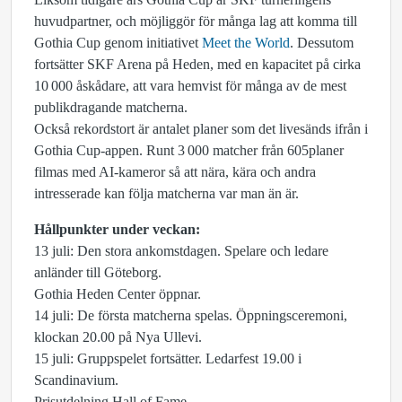
huvudpartner, och möjliggör för många lag att komma till
Gothia Cup genom initiativet
Meet
the World
.
Dessutom
fortsätter SKF Arena på Heden, med en kapacitet på cirka
10 000 åskådare, att vara hemvist för många av de mest
publikdragande matcherna.
Också rekordstort är antalet planer som det livesänds ifrån i
Gothia Cup-appen. Runt 3 000 matcher från 605planer
filmas med AI-kameror så att nära, kära och andra
intresserade kan följa matcherna var man än är.
Hållpunkter under veckan:
13 juli: Den stora ankomstdagen. Spelare och ledare
anländer till Göteborg.
Gothia Heden Center öppnar.
14 juli: De första matcherna spelas. Öppningsceremoni,
klockan 20.00 på Nya Ullevi.
15 juli: Gruppspelet fortsätter. Ledarfest 19.00 i
Scandinavium.
Prisutdelning Hall of Fame.