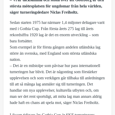
största mötesplatsen för ungdomar från hela världen,
säger turneringsledare Niclas Freiholtz.
Sedan starten 1975 har närmare 1,4 miljoner deltagare varit
med i Gothia Cup. Från första årets 275 lag till årets
rekordsiffra 1920 lag är det en enorm utveckling – som
bara fortsätter.
Som exempel är för första gången andelen utländska lag
större än svenska, med England som största utländska
nation.
– Det är en milstolpe som påvisar hur pass internationell
turneringen har blivit. Det är någonting som förstärker
upplevelsen och som verkligen går tillbaka till anledningen
till att så många lag anmäler sig till turneringen. Det
handlar om nya upplevelser, kulturella utbyten och, om
man ser det rent sportsligt, att möta lag man annars aldrig
hade haft en chans att spela mot, säger Niclas Freiholtz.
Liksom tidigare års Gothia Cup är SKF turneringens