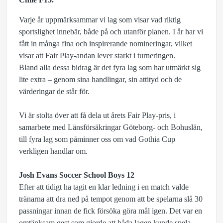
Varje år uppmärksammar vi lag som visar vad riktig
sportslighet innebär, både på och utanför planen. I år har vi
fått in många fina och inspirerande nomineringar, vilket
visar att Fair Play-andan lever starkt i turneringen.
Bland alla dessa bidrag är det fyra lag som har utmärkt sig
lite extra – genom sina handlingar, sin attityd och de
värderingar de står för.
Vi är stolta över att få dela ut årets Fair Play-pris, i
samarbete med Länsförsäkringar Göteborg- och Bohuslän,
till fyra lag som påminner oss om vad Gothia Cup
verkligen handlar om.
Josh Evans Soccer School Boys 12
Efter att tidigt ha tagit en klar ledning i en match valde
tränarna att dra ned på tempot genom att be spelarna slå 30
passningar innan de fick försöka göra mål igen. Det var en
omtänksam gest som gjorde att båda lagen kunde spela