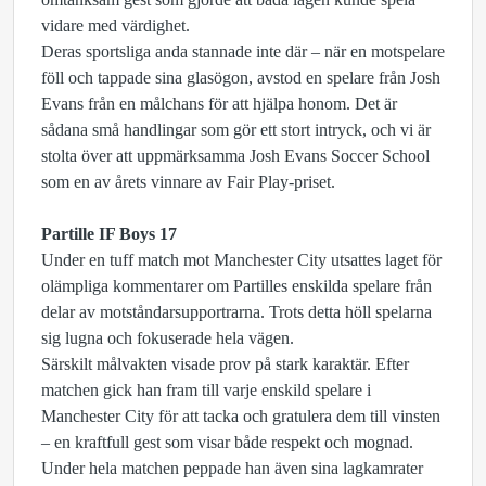
vidare med värdighet.
Deras sportsliga anda stannade inte där – när en motspelare
föll och tappade sina glasögon, avstod en spelare från Josh
Evans från en målchans för att hjälpa honom. Det är
sådana små handlingar som gör ett stort intryck, och vi är
stolta över att uppmärksamma Josh Evans Soccer School
som en av årets vinnare av Fair Play-priset.
Partille IF Boys 17
Under en tuff match mot Manchester City utsattes laget för
olämpliga kommentarer om Partilles enskilda spelare från
delar av motståndarsupportrarna. Trots detta höll spelarna
sig lugna och fokuserade hela vägen.
Särskilt målvakten visade prov på stark karaktär. Efter
matchen gick han fram till varje enskild spelare i
Manchester City för att tacka och gratulera dem till vinsten
– en kraftfull gest som visar både respekt och mognad.
Under hela matchen peppade han även sina lagkamrater