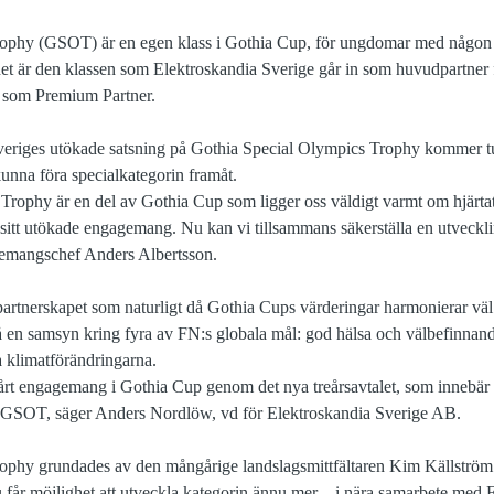
ophy (GSOT) är en egen klass i Gothia Cup, för ungdomar med någon f
et är den klassen som Elektroskandia Sverige går in som huvudpartner f
år som Premium Partner.
eriges utökade satsning på Gothia Special Olympics Trophy kommer tur
 kunna föra specialkategorin framåt.
rophy är en del av Gothia Cup som ligger oss väldigt varmt om hjärtat
sitt utökade engagemang. Nu kan vi tillsammans säkerställa en utveckl
nemangschef Anders Albertsson.
partnerskapet som naturligt då Gothia Cups värderingar harmonierar v
så en samsyn kring fyra av FN:s globala mål: god hälsa och välbefinnand
 klimatförändringarna.
 vårt engagemang i Gothia Cup genom det nya treårsavtalet, som innebär 
 GSOT, säger Anders Nordlöw, vd för Elektroskandia Sverige AB.
ophy grundades av den mångårige landslagsmittfältaren Kim Källström
nu får möjlighet att utveckla kategorin ännu mer – i nära samarbete med 