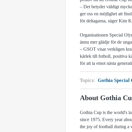
– Det betyder väldigt mycket 
ger oss en möjlighet att fin
för deltagarna, säger Kim 
Organisationen Special Olym
ännu mer glädje för de unga
– GSOT visar verkligen kraft
kärlek till fotboll, positiv
för att ta emot nästa gener
Topics:
Gothia Special
About Gothia C
Gothia Cup is the world's l
since 1975. Every year abou
the joy of football during 