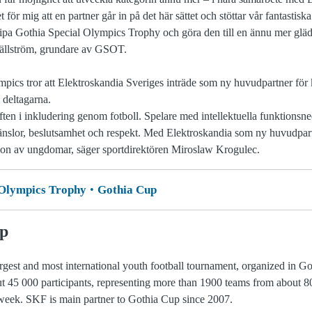
för mig att en partner går in på det här sättet och stöttar vår fantastis
slipa Gothia Special Olympics Trophy och göra den till en ännu mer gläd
Källström, grundare av GSOT.
pics tror att Elektroskandia Sveriges inträde som ny huvudpartner för k
 deltagarna.
en i inkludering genom fotboll. Spelare med intellektuella funktionsned
a känslor, beslutsamhet och respekt. Med Elektroskandia som ny huvudpart
ation av ungdomar, säger sportdirektören Miroslaw Krogulec.
 Olympics Trophy
Gothia Cup
up
argest and most international youth football tournament, organized in
t 45 000 participants, representing more than 1900 teams from about 8
a week. SKF is main partner to Gothia Cup since 2007.