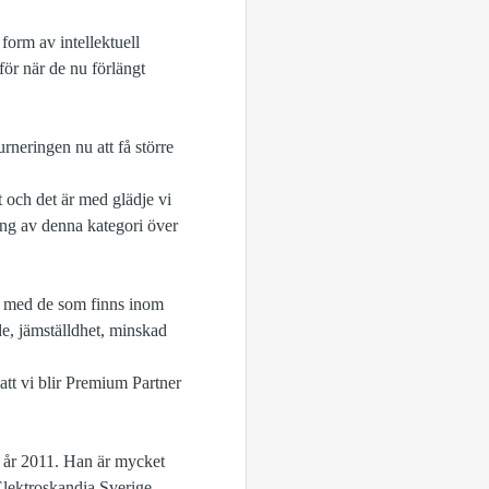
orm av intellektuell
ör när de nu förlängt
neringen nu att få större
 och det är med glädje vi
ing av denna kategori över
äl med de som finns inom
e, jämställdhet, minskad
att vi blir Premium Partner
 år 2011. Han är mycket
Elektroskandia Sverige.