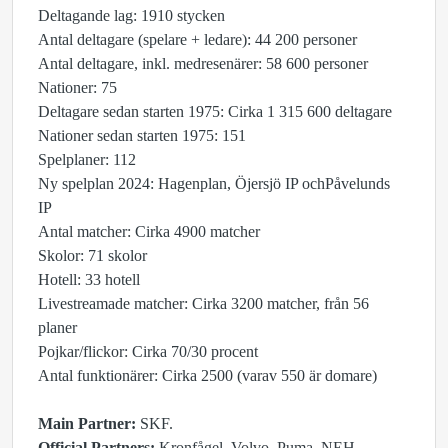
Deltagande lag: 1910 stycken
Antal deltagare (spelare + ledare): 44 200 personer
Antal deltagare, inkl. medresenärer: 58 600 personer
Nationer: 75
Deltagare sedan starten 1975: Cirka 1 315 600 deltagare
Nationer sedan starten 1975: 151
Spelplaner: 112
Ny spelplan 2024: Hagenplan, Öjersjö IP ochPåvelunds
IP
Antal matcher: Cirka 4900 matcher
Skolor: 71 skolor
Hotell: 33 hotell
Livestreamade matcher: Cirka 3200 matcher, från 56
planer
Pojkar/flickor: Cirka 70/30 procent
Antal funktionärer: Cirka 2500 (varav 550 är domare)
Main Partner:
SKF.
Official Partners:
Kronfågel, Volvo, Puma, NEH,