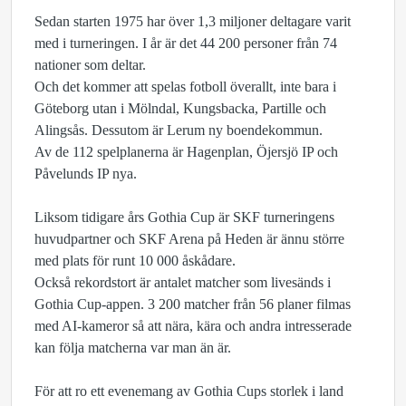
Sedan starten 1975 har över 1,3 miljoner deltagare varit
med i turneringen. I år är det 44 200 personer från 74
nationer som deltar.
Och det kommer att spelas fotboll överallt, inte bara i
Göteborg utan i Mölndal, Kungsbacka, Partille och
Alingsås. Dessutom är Lerum ny boendekommun.
Av de 112 spelplanerna är Hagenplan, Öjersjö IP och
Påvelunds IP nya.
Liksom tidigare års Gothia Cup är SKF turneringens
huvudpartner och SKF Arena på Heden är ännu större
med plats för runt 10 000 åskådare.
Också rekordstort är antalet matcher som livesänds i
Gothia Cup-appen. 3 200 matcher från 56 planer filmas
med AI-kameror så att nära, kära och andra intresserade
kan följa matcherna var man än är.
För att ro ett evenemang av Gothia Cups storlek i land