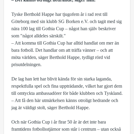
Tyske Berthold Happe har tjugofem år i rad rest till
Göteborg med sin klubb SG Borken e.V. och tagit med sig
nära 100 lag till Gothia Cup – något han själv beskriver
som "något alldeles särskilt."
– Att komma till Gothia Cup har alltid handlat om mer än
bara fotboll. Det handlar om att träffa vänner – och att
möta världen, säger Berthold Happe, tydligt rörd vid
prisutdelningen.
De lag han lett har blivit kända för sin starka laganda,
respektfulla spel och fina uppträdande, vilket har gjort dem
till omtyckta ambassadörer för både klubben och Tyskland.
– Att få den här utmärkelsen känns otroligt hedrande och
jag är väldigt stolt, säger Berthold Happe.
Och när Gothia Cup i år firar 50 år är det inte bara
framtidens fotbollsstjärnor som står i centrum – utan också